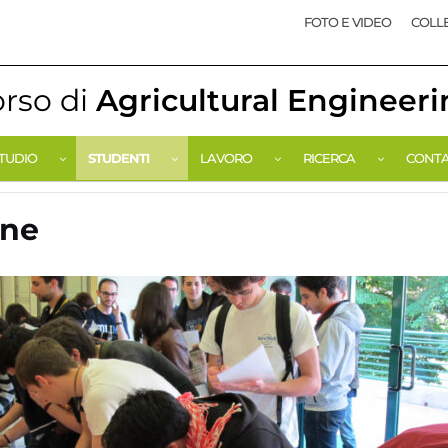
FOTO E VIDEO
COLLE
rso di
Agricultural Engineer
STUDIO
STUDENTI
LAVORO
RICERCA
CONTA
one