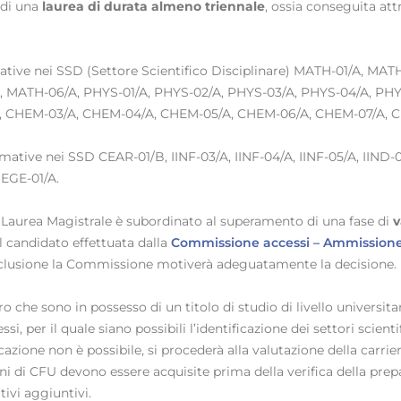
 di una
laurea di durata almeno triennale
, ossia conseguita at
rmative nei SSD (Settore Scientifico Disciplinare) MATH-01/A, 
 MATH-06/A, PHYS-01/A, PHYS-02/A, PHYS-03/A, PHYS-04/A, PHY
, CHEM-03/A, CHEM-04/A, CHEM-05/A, CHEM-06/A, CHEM-07/A, 
ormative nei SSD CEAR-01/B, IINF-03/A, IINF-04/A, IINF-05/A, IIND-0
 IEGE-01/A.
i Laurea Magistrale è subordinato al superamento di una fase di
v
 candidato effettuata dalla
Commissione accessi – Ammissione
 esclusione la Commissione motiverà adeguatamente la decisione.
oro che sono in possesso di un titolo di studio di livello universit
 per il quale siano possibili l’identificazione dei settori scientif
ficazione non è possibile, si procederà alla valutazione della carr
ini di CFU devono essere acquisite prima della verifica della pre
tivi aggiuntivi.