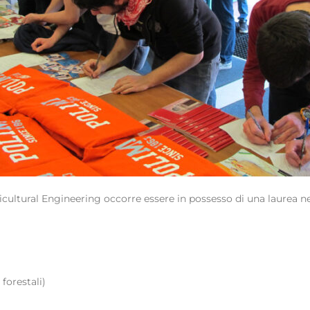
cultural Engineering occorre essere in possesso di una laurea nel
)
forestali)