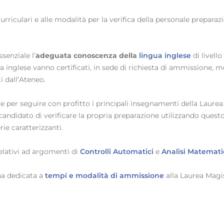
 curriculari e alle modalità per la verifica della personale prepara
senziale l’
adeguata conoscenza della
lingua inglese
di livell
gua inglese vanno certificati, in sede di richiesta di ammissione,
i dall’Ateneo.
e per seguire con profitto i principali insegnamenti della Laurea 
 candidato di verificare la propria preparazione utilizzando que
ie caratterizzanti.
relativi ad argomenti di
Controlli Automatici
e
Analisi Matemati
na dedicata a
tempi e modalità di ammissione
alla Laurea Magis