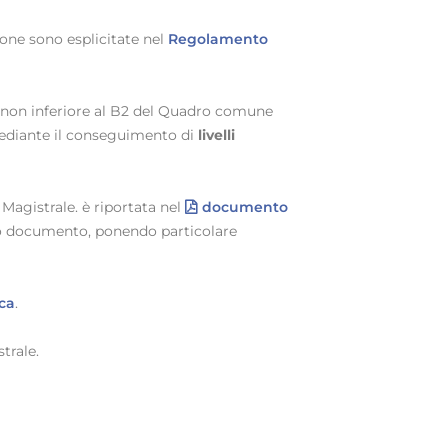
zione sono esplicitate nel
Regolamento
o non inferiore al B2 del Quadro comune
 mediante il conseguimento di
livelli
Magistrale. è riportata nel
documento
sto documento, ponendo particolare
ca
.
trale.