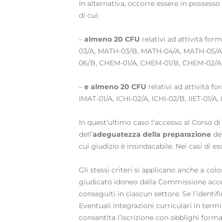
In alternativa, occorre essere in possesso
di cui:
–
almeno 20 CFU
relativi ad attività fo
03/A, MATH-03/B, MATH-04/A, MATH-05/A,
06/B, CHEM-01/A, CHEM-01/B, CHEM-02/A
–
e almeno 20 CFU
relativi ad attività f
IMAT-01/A, ICHI-02/A, ICHI-02/B, IIET-01/A,
In quest’ultimo caso l’accesso al Corso d
dell’
adeguatezza della preparazione
del
cui giudizio è insindacabile. Nei casi di
Gli stessi criteri si applicano anche a col
giudicato idoneo dalla Commissione accessi,
conseguiti in ciascun settore. Se l’identi
Eventuali integrazioni curriculari in term
consentita l’iscrizione con obblighi forma